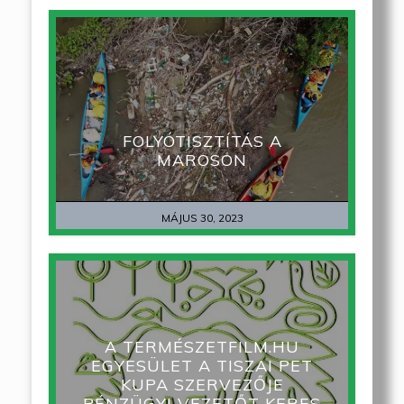
FOLYÓTISZTÍTÁS A
MAROSON
MÁJUS 30, 2023
A TERMÉSZETFILM.HU
EGYESÜLET A TISZAI PET
KUPA SZERVEZŐJE
PÉNZÜGYI VEZETŐT KERES