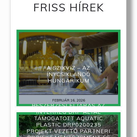
FRISS HÍREK
A SZIKVÍZ – AZ
ÍNYCSIKLANDÓ
HUNGARIKUM
FEBRUÁR 16, 2026
BESZERZÉSI ELJÁRÁS AZ
INTERREG DRP ÁLTAL
TÁMOGATOTT AQUATIC
PLASTIC DRP0200235
PROJEKT VEZETŐ PARTNERI