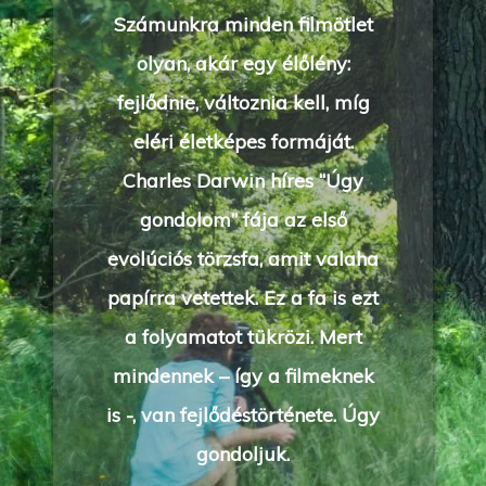
Számunkra minden filmötlet
olyan, akár egy élőlény:
fejlődnie, változnia kell, míg
eléri életképes formáját.
Charles Darwin híres “Úgy
gondolom” fája az első
evolúciós törzsfa, amit valaha
papírra vetettek. Ez a fa is ezt
a folyamatot tükrözi. Mert
mindennek – így a filmeknek
is -, van fejlődéstörténete. Úgy
gondoljuk.