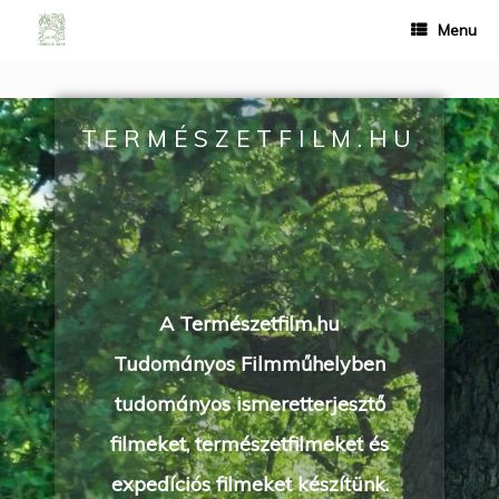
Menu
TERMÉSZETFILM.HU
A Természetfilm.hu
Tudományos Filmműhelyben
tudományos ismeretterjesztő
filmeket, természetfilmeket és
expedíciós filmeket készítünk.