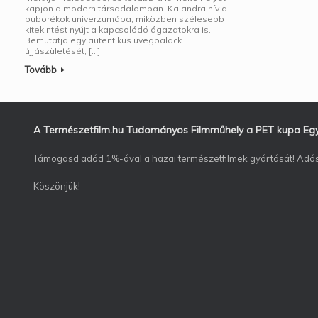
kapjon a modern társadalomban. Kalandra hív a
buborékok univerzumába, miközben szélesebb
kitekintést nyújt a kapcsolódó ágazatokra is.
Bemutatja egy autentikus üvegpalack
újjászületését, […]
Tovább
A Természetfilm.hu Tudományos Filmműhely a PET kupa Egyes
Támogasd adód 1%-ával a hazai természetfilmek gyártását! Ad
Köszönjük!