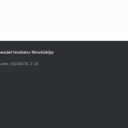
ület hivatalos filmstúdiója
ószám: 18228476-2-16