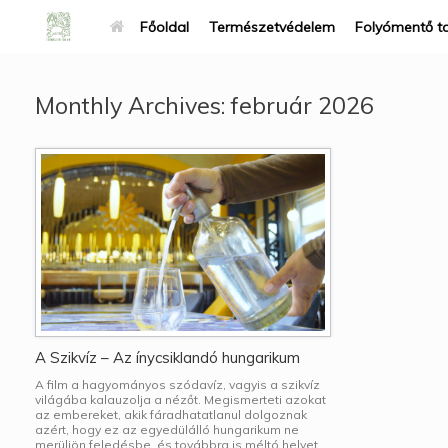
Főoldal
Természetvédelem
Folyómentő t
Monthly Archives:
február 2026
A Szikvíz – Az ínycsiklandó hungarikum
A film a hagyományos szódavíz, vagyis a szikvíz
világába kalauzolja a nézőt. Megismerteti azokat
az embereket, akik fáradhatatlanul dolgoznak
azért, hogy ez az egyedülálló hungarikum ne
merüljön feledésbe, és továbbra is méltó helyet