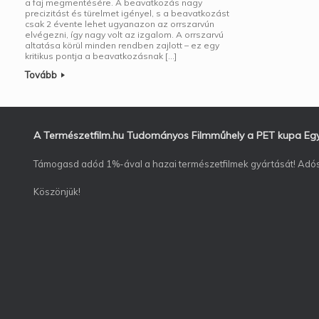
a faj megmentésére. A beavatkozás nagy
precizitást és türelmet igényel, s a beavatkozást
csak 2 évente lehet ugyanazon az orrszarvún
elvégezni, így nagy volt az izgalom. A orrszarvú
altatása körül minden rendben zajlott – ez egy
kritikus pontja a beavatkozásnak […]
Tovább
A Természetfilm.hu Tudományos Filmműhely a PET kupa Egyes
Támogasd adód 1%-ával a hazai természetfilmek gyártását! Ad
Köszönjük!