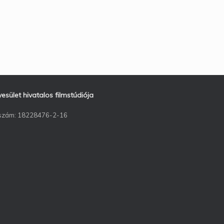
ület hivatalos filmstúdiója
ószám: 18228476-2-16