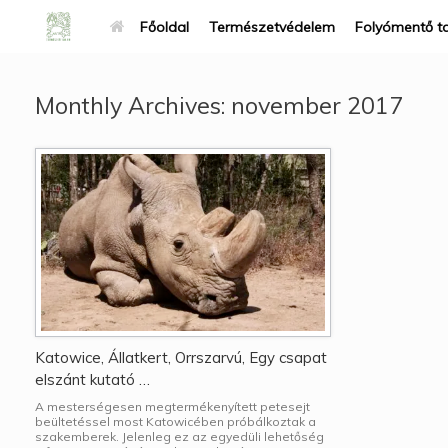
Főoldal
Természetvédelem
Folyómentő t
Monthly Archives:
november 2017
Katowice, Állatkert, Orrszarvú, Egy csapat
elszánt kutató …
A mesterségesen megtermékenyített petesejt
beültetéssel most Katowicében próbálkoztak a
szakemberek. Jelenleg ez az egyedüli lehetőség