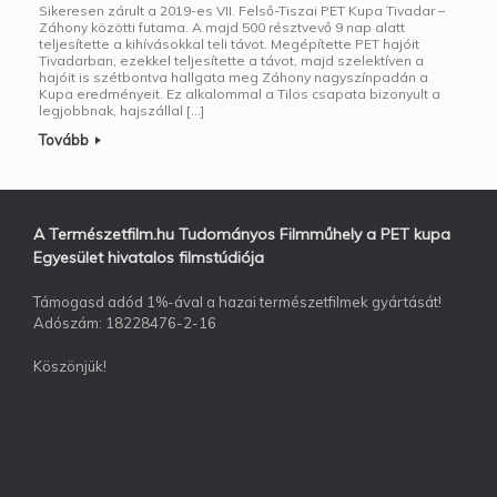
Sikeresen zárult a 2019-es VII. Felső-Tiszai PET Kupa Tivadar –
Záhony közötti futama. A majd 500 résztvevő 9 nap alatt
teljesítette a kihívásokkal teli távot. Megépítette PET hajóit
Tivadarban, ezekkel teljesítette a távot, majd szelektíven a
hajóit is szétbontva hallgata meg Záhony nagyszínpadán a
Kupa eredményeit. Ez alkalommal a Tilos csapata bizonyult a
legjobbnak, hajszállal […]
Tovább
A Természetfilm.hu Tudományos Filmműhely a PET kupa
Egyesület hivatalos filmstúdiója
Támogasd adód 1%-ával a hazai természetfilmek gyártását!
Adószám: 18228476-2-16
Köszönjük!