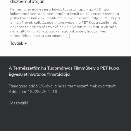
díszbemutatóján
Felforrt a levegő ezen a hűvös tavaszi napon az A38 hajó
különtermében, ahol bemutatásra került az 52 perces Üzenet a
palackban című dokumentumfilmünk, ami bemutatja a PET Kupa
elmúlt 7 évét, célkitűzéseit, törekvéseit, a PET Kupa szellemét,
önkénteseinek és résztvevőinek elhivatott munkáját. Akik még
nem látták munkánkat azok megdöbbentek, hogy milyen
emberfeletti munka van minden […]
Tovább
A Természetfilm.hu Tudományos Filmműhely a PET kupa
Egyesület hivatalos filmstúdiója
Támogasd adód 1%-ával a hazai természetfilmek gyártását!
Adószám: 18228476-2-16
Köszönjük!