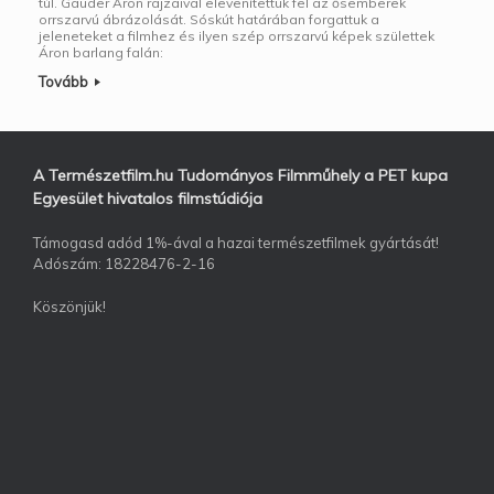
túl. Gauder Áron rajzaival elevenítettük fel az ősemberek
orrszarvú ábrázolását. Sóskút határában forgattuk a
jeleneteket a filmhez és ilyen szép orrszarvú képek születtek
Áron barlang falán:
Tovább
A Természetfilm.hu Tudományos Filmműhely a PET kupa
Egyesület hivatalos filmstúdiója
Támogasd adód 1%-ával a hazai természetfilmek gyártását!
Adószám: 18228476-2-16
Köszönjük!