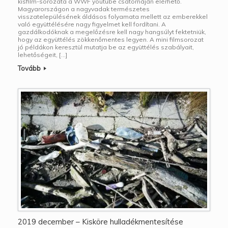
kisfilm-sorozata a WWF youtube csatornáján elérhető.
Magyarországon a nagyvadak természetes
visszatelepülésének áldásos folyamata mellett az emberekkel
való együttélésére nagy figyelmet kell fordítani. A
gazdálkodóknak a megelőzésre kell nagy hangsúlyt fektetniük,
hogy az együttélés zökkenőmentes legyen. A mini filmsorozat
jó példákon keresztül mutatja be az együttélés szabályait,
lehetőségeit, […]
Tovább
2019 december – Kisköre hulladékmentesítése