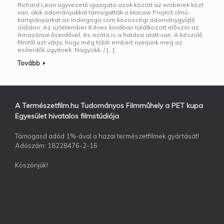
Richard Leon ügyvezető igazgató azok között az emberek közt
van, akik adományukkal támogatták a Macaw Project című
kampányunkat az Indiegogo.com közösségi adománygyűjtő
oldalon. Az üzletember 8 éves korában találkozott először az
Amazóniai őserdővel, és azóta is a hatása alatt van. A készülő
filmtől azt várja, hogy még több embert nyerjünk meg az
esőerdők ügyének. Nagycikk. / […]
Tovább
A Természetfilm.hu Tudományos Filmműhely a PET kupa
Egyesület hivatalos filmstúdiója
Támogasd adód 1%-ával a hazai természetfilmek gyártását!
Adószám: 18228476-2-16
Köszönjük!