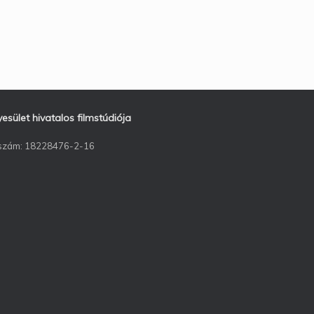
ület hivatalos filmstúdiója
ószám: 18228476-2-16