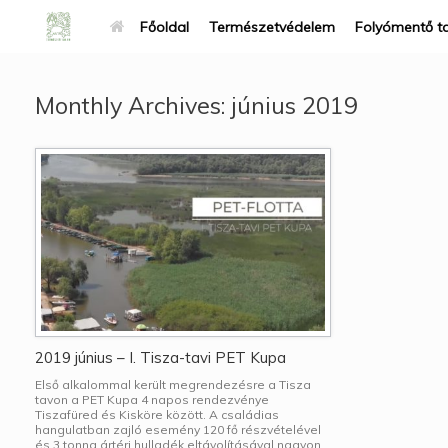
Főoldal
Természetvédelem
Folyómentő t
Monthly Archives:
június 2019
2019 június – I. Tisza-tavi PET Kupa
Első alkalommal került megrendezésre a Tisza
tavon a PET Kupa 4 napos rendezvénye
Tiszafüred és Kisköre között. A családias
hangulatban zajló esemény 120 fő részvételével
és 3 tonna ártéri hulladék eltávolításával nagyon