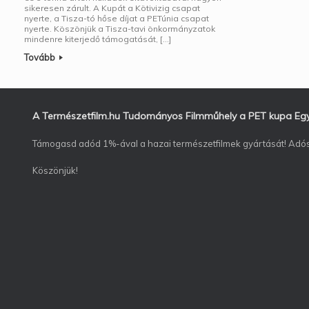
sikeresen zárult. A Kupát a Kötivizig csapat
nyerte, a Tisza-tó hőse díjat a PETúnia csapat
nyerte. Köszönjük a Tisza-tavi önkormányzatok
mindenre kiterjedő támogatását, […]
Tovább
A Természetfilm.hu Tudományos Filmműhely a PET kupa Egyes
Támogasd adód 1%-ával a hazai természetfilmek gyártását! Ad
Köszönjük!