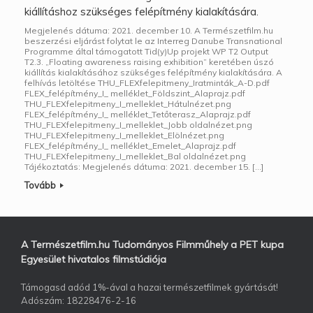
kiállításhoz szükséges felépítmény kialakítására.
Megjelenés dátuma: 2021. december 10. A Természetfilm.hu
beszerzési eljárást folytat le az Interreg Danube Transnational
Programme által támogatott Tid(y)Up projekt WP T2 Output
T2.3. „Floating awareness raising exhibition” keretében úszó
kiállítás kialakításához szükséges felépítmény kialakítására. A
felhívás letöltése THU_FLEXfelepitmeny_Iratminták_A-D.pdf
FLEX_felépítmény_I_ melléklet_Földszint_Alaprajz.pdf
THU_FLEXfelepitmeny_I_melleklet_Hátulnézet.png
FLEX_felépítmény_I_ melléklet_Tetőterasz_Alaprajz.pdf
THU_FLEXfelepitmeny_I_melleklet_Jobb oldalnézet.png
THU_FLEXfelepitmeny_I_melleklet_Elölnézet.png
FLEX_felépítmény_I_ melléklet_Emelet_Alaprajz.pdf
THU_FLEXfelepitmeny_I_melleklet_Bal oldalnézet.png
Tájékoztatás: Megjelenés dátuma: 2021. december 15. […]
Tovább
A Természetfilm.hu Tudományos Filmműhely a PET kupa
Egyesület hivatalos filmstúdiója
Támogasd adód 1%-ával a hazai természetfilmek gyártását!
Adószám: 18228476-2-16