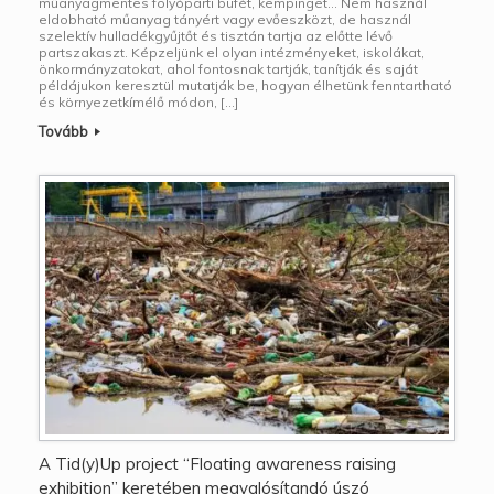
műanyagmentes folyóparti büfét, kempinget… Nem használ
eldobható műanyag tányért vagy evőeszközt, de használ
szelektív hulladékgyűjtőt és tisztán tartja az előtte lévő
partszakaszt. Képzeljünk el olyan intézményeket, iskolákat,
önkormányzatokat, ahol fontosnak tartják, tanítják és saját
példájukon keresztül mutatják be, hogyan élhetünk fenntartható
és környezetkímélő módon, […]
Tovább
A Tid(y)Up project “Floating awareness raising
exhibition” keretében megvalósítandó úszó