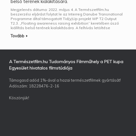
belső terének kialakítására.
Megjelenés dátuma: 2022. május 4. A Természetfilm.hu
beszerzési eljárást folytat le az Interreg Danube Transnational
Programme által támogatott Tid(y)Up projekt WP T2 Output
T2.3. „Floating awareness raising exhibition” keretében úszó
kiállítás belső terének kialakítására. A felhívás letöltése
Tovább
A Természetfilm.hu Tudományos Filmműhely a PET kupa
Egyesület hivatalos filmstúdiója
Támogasd adód 1%-ával a hazai természetfilmek gyártását!
Adószám: 18228476-2-16
Köszönjük!