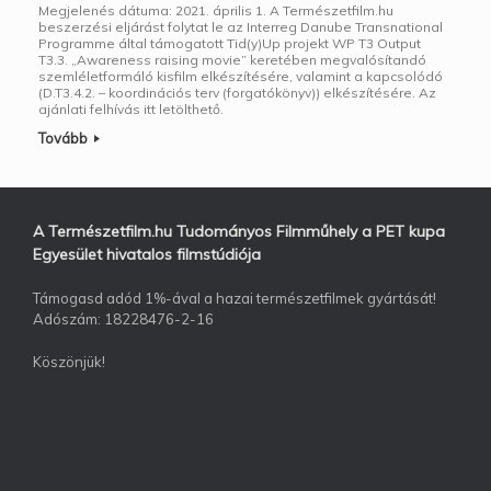
Megjelenés dátuma: 2021. április 1. A Természetfilm.hu
beszerzési eljárást folytat le az Interreg Danube Transnational
Programme által támogatott Tid(y)Up projekt WP T3 Output
T3.3. „Awareness raising movie” keretében megvalósítandó
szemléletformáló kisfilm elkészítésére, valamint a kapcsolódó
(D.T3.4.2. – koordinációs terv (forgatókönyv)) elkészítésére. Az
ajánlati felhívás itt letölthető.
Tovább
A Természetfilm.hu Tudományos Filmműhely a PET kupa
Egyesület hivatalos filmstúdiója
Támogasd adód 1%-ával a hazai természetfilmek gyártását!
Adószám: 18228476-2-16
Köszönjük!