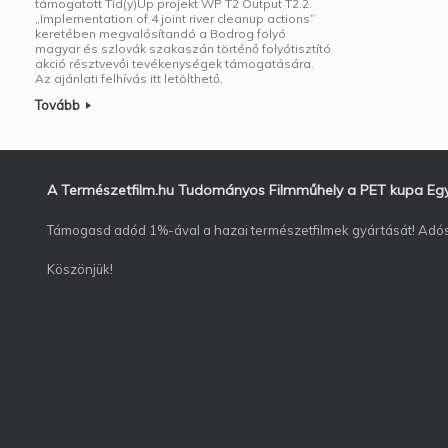
támogatott Tid(y)Up projekt WP T2 Output T2.2.
„Implementation of 4 joint river cleanup actions”
keretében megvalósítandó a Bodrog folyó
magyar és szlovák szakaszán történő folyótisztító
akció résztvevői tevékenységek támogatására.
Az ajánlati felhívás itt letölthető.
Tovább
A Természetfilm.hu Tudományos Filmműhely a PET kupa Egyes
Támogasd adód 1%-ával a hazai természetfilmek gyártását! Ad
Köszönjük!