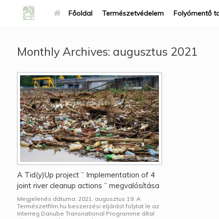
Főoldal
Természetvédelem
Folyómentő t
Monthly Archives:
augusztus 2021
A Tid(y)Up project ” Implementation of 4
joint river cleanup actions ” megvalósítása
Megjelenés dátuma: 2021. augusztus 19. A
Természetfilm.hu beszerzési eljárást folytat le az
Interreg Danube Transnational Programme által