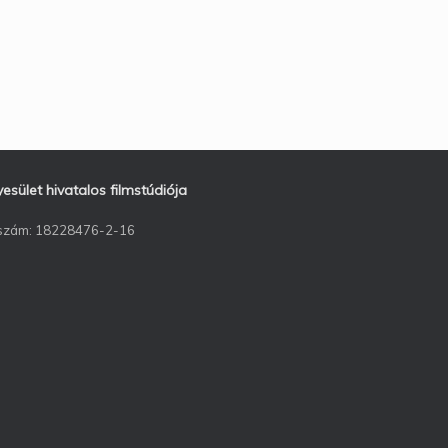
ület hivatalos filmstúdiója
ószám: 18228476-2-16