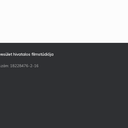
ület hivatalos filmstúdiója
ószám: 18228476-2-16