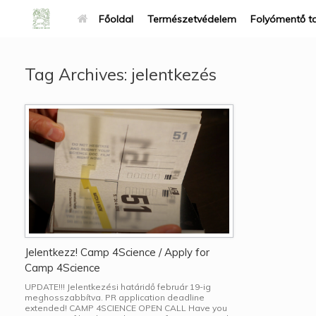
Főoldal
Természetvédelem
Folyómentő t
Tag Archives:
jelentkezés
Jelentkezz! Camp 4Science / Apply for
Camp 4Science
UPDATE!!! Jelentkezési határidő február 19-ig
meghosszabbítva. PR application deadline
extended! CAMP 4SCIENCE OPEN CALL Have you