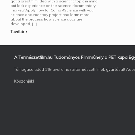
got a great film idea with a scientific topic in mind
but lack experience on the science documentary
market? Apply now for Camp 4Science with your
science documentary project and learn more
about the process how science docs are
developed, […]
Tovább
A Természetfilm.hu Tudományos Filmműhely a PET kupa Egyes
Támogasd adód 1%-ával a hazai természetfilmek gyártását! Ad
Köszönjük!