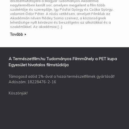
díszbemutatójára a Magyar Tudományos Akadémia
nagytermében került sor, amelyen megjelent a film több
szakértője és szereplője, így Pósfai György és Csóka György,
valamint Ódor Péter. A nívós vetítésen, amelyet Filmklub az
Akadémián néven Rédey Soma szervez, a közönségnek
lehetősége nyílt kérdezni és beszélgetni az alkotókkal és a
szakértőkkel. Az akadémiai […]
Tovább
A Természetfilm.hu Tudományos Filmműhely a PET kupa
Egyesület hivatalos filmstúdiója
Támogasd adód 1%-ával a hazai természetfilmek gyártását!
Adószám: 18228476-2-16
Köszönjük!