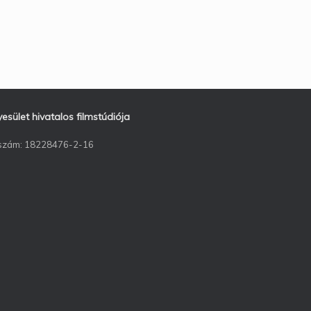
ület hivatalos filmstúdiója
ószám: 18228476-2-16