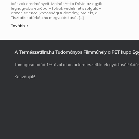
időszak eredményeit. Molnár Attila Dávid az egyik
legnagyobb európai – folyók védelmét szolgáló –
citizen science (közösségi tudomány) projekt, a
Tisztatiszatérkép.hu megvalósítását […]
Tovább
A Természetfilm.hu Tudományos Filmműhely a PET kupa Egyes
Támogasd adód 1%-ával a hazai természetfilmek gyártását! Ad
Köszönjük!