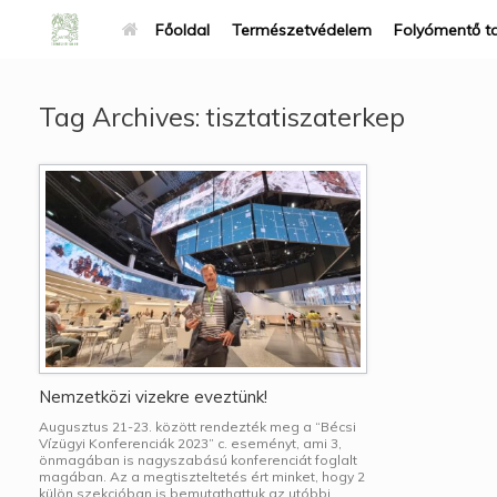
Főoldal
Természetvédelem
Folyómentő t
Tag Archives:
tisztatiszaterkep
Nemzetközi vizekre eveztünk!
Augusztus 21-23. között rendezték meg a “Bécsi
Vízügyi Konferenciák 2023” c. eseményt, ami 3,
önmagában is nagyszabású konferenciát foglalt
magában. Az a megtiszteltetés ért minket, hogy 2
külön szekcióban is bemutathattuk az utóbbi