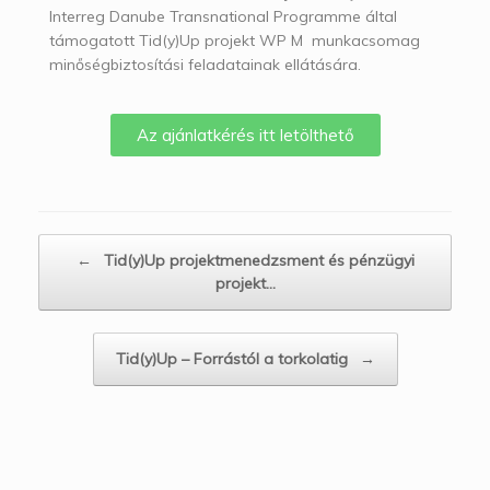
Interreg Danube Transnational Programme által
támogatott Tid(y)Up projekt WP M munkacsomag
minőségbiztosítási feladatainak ellátására.
Az ajánlatkérés itt letölthető
Post navigation
←
Tid(y)Up projektmenedzsment és pénzügyi
projekt…
Tid(y)Up – Forrástól a torkolatig
→