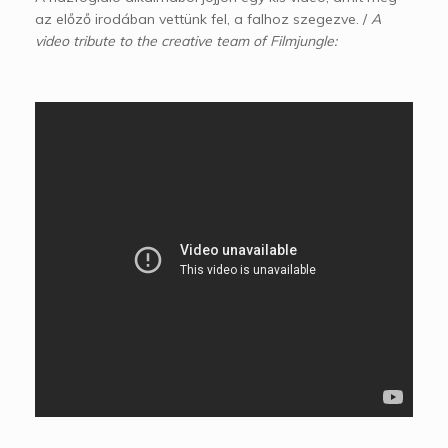
az előző irodában vettünk fel, a falhoz szegezve. /
A
video tribute to the creative team of Filmjungle: