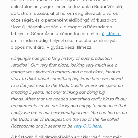
ablaktalan helységek. Innen költöztünk a Budai Vár alá,
az Ostrom utcába, ahol három évig élveztük a város
közelségét, és a percenként eldübörgő várbuszokat.
Most új időszak kezdődik: a csapat a Rózsadomb
tetején, a Gábor Áron utcában foglalta el az
új stúdiót
,
ami minden eddigi helynél alkalmasabb az elmélyült,
alapos munkára. Vigyázz, kész, filmezz!
Filmjungle has got a long history of post production
„studios”. Our very first place, looking very much like a
garage was (indeed a garage) and a cool place, ideal to
start to think about something big. From here we moved
to a flat just next to the Buda Castle where we spent an
amazing 3 years, not only thinking but doing big
things. After that we needed something really big to fit our
requirements so we are lucky and happy to announce that
finally we are in our new Headquarters. You can find us on
the Buda side of Budapest, on the top of the hill called
Rózsadomb and it seems to be
very O.K. here
.
A házfoglaló alkalmából jöjjön egy kis videó, amit még