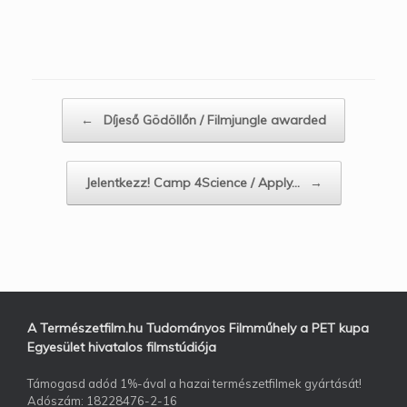
Post navigation
←
Díjeső Gödöllőn / Filmjungle awarded
Jelentkezz! Camp 4Science / Apply…
→
A Természetfilm.hu Tudományos Filmműhely a PET kupa
Egyesület hivatalos filmstúdiója
Támogasd adód 1%-ával a hazai természetfilmek gyártását!
Adószám: 18228476-2-16