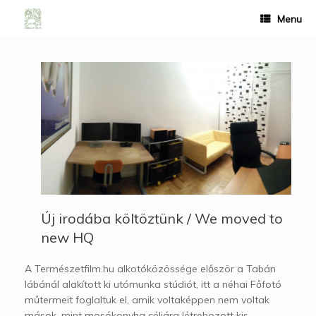
Menu
Új irodába költöztünk / We moved to
new HQ
A Természetfilm.hu alkotóközössége először a Tabán
lábánál alakított ki utómunka stúdiót, itt a néhai Főfotó
műtermeit foglaltuk el, amik voltaképpen nem voltak
mások, mint mosókonyha céljára létrehozott kis,